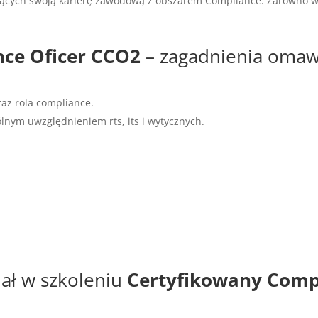
żących swoją karierę zawodową z obszarem Compliance. Zarówno w P
nce Oficer CCO2
– zagadnienia omaw
az rola compliance.
ólnym uwzględnieniem rts, its i wytycznych.
iał w szkoleniu
Certyfikowany Comp