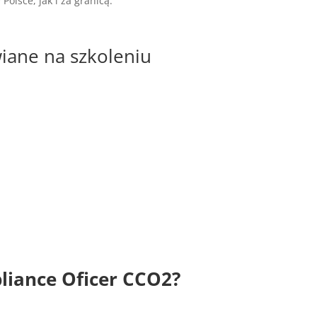
olsce, jak i za granicą.
iane na szkoleniu
liance Oficer CCO2
?