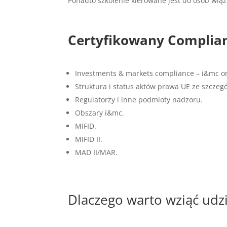
Ponadto szkolenie kierowane jest do osób wią
Certyfikowany Complia
Investments & markets compliance – i&mc or
Struktura i status aktów prawa UE ze szczeg
Regulatorzy i inne podmioty nadzoru.
Obszary i&mc.
MIFID.
MIFID II.
MAD II/MAR.
Dlaczego warto wziąć udz