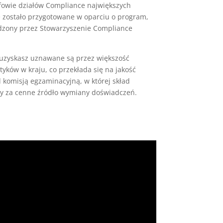
fowie działów Compliance największych
e zostało przygotowane w oparciu o program,
rdzony przez Stowarzyszenie Compliance
e uzyskasz uznawane są przez większość
tyków w kraju, co przekłada się na jakość
 komisją egzaminacyjną, w której skład
ży za cenne źródło wymiany doświadczeń.