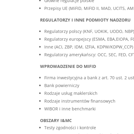
Główne regulacje polskie
Przepisy UE (MiFID, MiFID II, MAD, UCITS, 
REGULATORZY I INNE PODMIOTY NADZORU
Regulatorzy polscy (KNF, UOKIK, UODO, NBP
Regulatorzy europejscy (ESMA, EBA,EIOPA, F
Inne (ACI, ZBP, IDM, IZFIA, KDPW/KDPW_CCP)
Regulatorzy amerykańscy: OCC, SEC, FED, CF
WPROWADZENIE DO MIFID
Firma inwestycyjna a bank z art. 70 ust. 2 u
Bank powierniczy
Rodzaje usług maklerskich
Rodzaje instrumentów finansowych
WIBOR i inne benchmarki
OBSZARY I&MC
Testy zgodności i kontrole