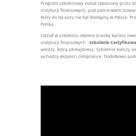
Program szkoleniowy został stworzony przez 
instytucji finansowych, pod patronatem stowa
który do tej pory nie był dostępny w Polsce. P
Polska.
Udział w szkoleniu otwiera ścieżkę kariery z
instytucji finansowych.
Szkolenie Certyfikow
wiedzy, którą zdobędziesz. Szkolenie kończy 
wchodzą eksperci compliance. Dodatkowo podc