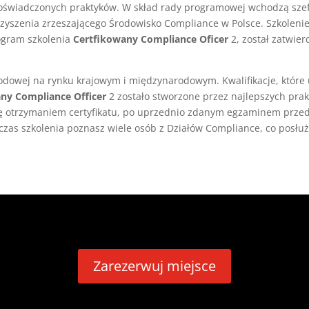
doświadczonych praktyków. W skład rady programowej wchodzą sze
rzyszenia zrzeszającego Środowisko Compliance w Polsce. Szkoleni
rogram szkolenia
Certfikowany Compliance Oficer
2, został zatwie
awodowej na rynku krajowym i międzynarodowym. Kwalifikacje, któr
any Compliance Officer
2 zostało stworzone przez najlepszych prak
się otrzymaniem certyfikatu, po uprzednio zdanym egzaminem przed
zas szkolenia poznasz wiele osób z Działów Compliance, co posłu
Zarezerwuj miejsce