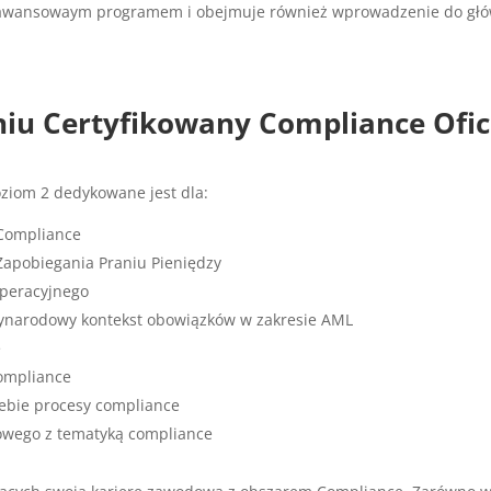
awansowaym programem i obejmuje również wprowadzenie do główny
niu
Certyfikowany Compliance Ofi
ziom 2 dedykowane jest dla:
Compliance
apobiegania Praniu Pieniędzy
Operacyjnego
dzynarodowy kontekst obowiązków w zakresie AML
e
compliance
iebie procesy compliance
owego z tematyką compliance