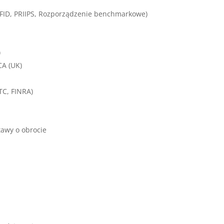
AMFID, PRIIPS, Rozporządzenie benchmarkowe)
)
CA (UK)
TC, FINRA)
stawy o obrocie