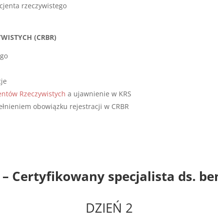
cjenta rzeczywistego
YWISTYCH (CRBR)
ego
cje
jentów Rzeczywistych
a ujawnienie w KRS
ełnieniem obowiązku rejestracji w CRBR
 Certyfikowany specjalista ds. be
DZIEŃ 2