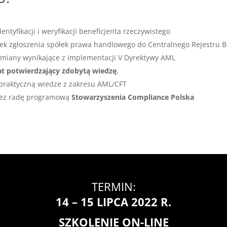
ntyfikacji i weryfikacji beneficjenta rzeczywistego
zek zgłoszenia spółek prawa handlowego do Centralnego Rejestru B
zmiany wynikające z implementacji V Dyrektywy AML
at
potwierdzający zdobytą wiedzę
,
 praktyczną wiedze z zakresu AML/CFT
zez radę programową
Stowarzyszenia Compliance Polska
TERMIN:
14 – 15 LIPCA 2022 R.
SZKOLENIE ON-LINE