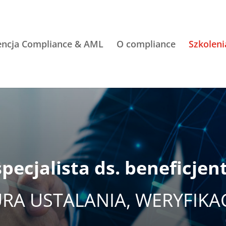
encja Compliance & AML
O compliance
Szkoleni
pecjalista ds. beneficjen
A USTALANIA, WERYFIKAC