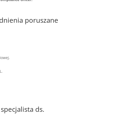
gadnienia poruszane
iowej.
L.
specjalista ds.