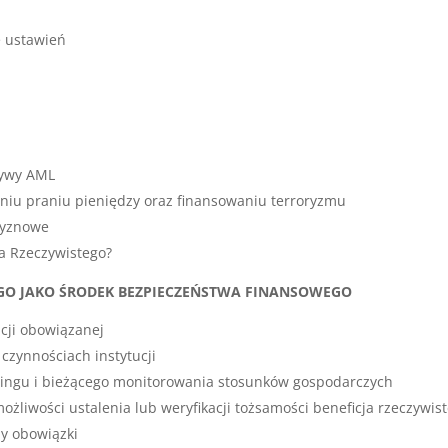
 ustawień
tywy AML
aniu praniu pieniędzy oraz finansowaniu terroryzmu
zyznowe
ta Rzeczywistego?
EGO JAKO ŚRODEK BEZPIECZEŃSTWA FINANSOWEGO
ucji obowiązanej
zynnościach instytucji
rdingu i bieżącego monitorowania stosunków gospodarczych
ożliwości ustalenia lub weryfikacji tożsamości beneficja rzeczywis
my obowiązki