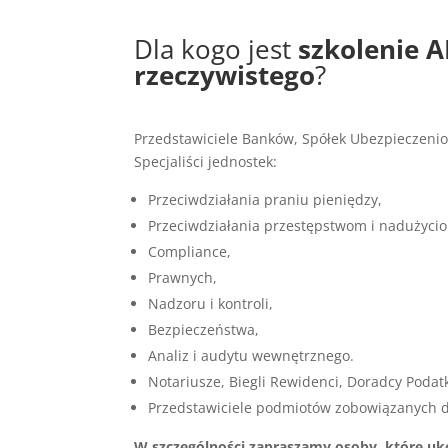
Dla kogo jest
szkolenie A
rzeczywistego
?
Przedstawiciele Banków, Spółek Ubezpieczenio
Specjaliści jednostek:
Przeciwdziałania praniu pieniędzy,
Przeciwdziałania przestępstwom i nadużyci
Compliance,
Prawnych,
Nadzoru i kontroli,
Bezpieczeństwa,
Analiz i audytu wewnętrznego.
Notariusze, Biegli Rewidenci, Doradcy Podat
Przedstawiciele podmiotów zobowiązanych do
W szczególności zapraszamy osoby, które uk