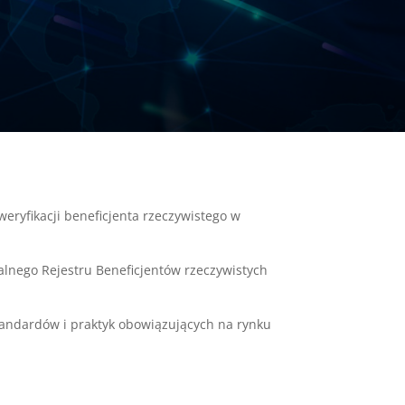
weryfikacji beneficjenta rzeczywistego w
alnego Rejestru Beneficjentów rzeczywistych
andardów i praktyk obowiązujących na rynku