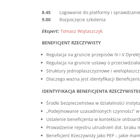
8.45
Logowanie do platformy i sprawdzanie
9.00
Rozpoczęcie szkolenia
Ekspert:
Tomasz Wojtaszczyk
BENEFICJENT RZECZYWISTY
Regulacja na gruncie przepisów IV i V Dyrek
Regulacja na gruncie ustawy o przeciwdział
Struktury jednopłaszczyznowe i wielopłaszc
Dlaczego ważna jest identyfikacji Beneficjen
IDENTYFIKACJA BENEFICJENTA RZECZYWIST
Środki bezpieczeństwa w działalności instyt
„Podejmowanie uzasadnionych czynności” w c
Ustalenie beneficjenta w kontekście onboa
Prowadzenie rejestru utrudnień dot. braku m
Beneficjent Rzeczywisty jako PEP – jakie ma