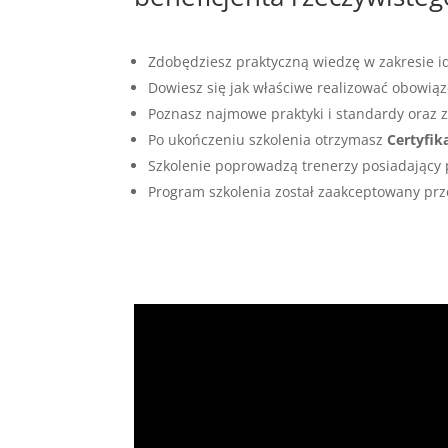
Zdobędziesz praktyczną wiedzę w zakresie ide
Dowiesz się jak właściwe realizować obowią
Poznasz najmowe praktyki i standardy oraz 
Po ukończeniu szkolenia otrzymasz
Certyfik
Szkolenie poprowadzą trenerzy posiadający
Program szkolenia został zaakceptowany pr