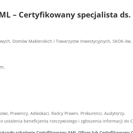
ML – Certyfikowany specjalista ds.
wych, Domów Maklerskich i Towarzystw Inwestycyjnych, SKOK-ów, w
om,
kowi, Prawnicy, Adwokaci, Radcy Prawni, Prokurenci, Audytorzy.
 ustalenia beneficjenta rzeczywistego i zgłoszenia informacji do 
ończyły szkolenie Certyfikowany AML Oficer lub Certyfikowany C