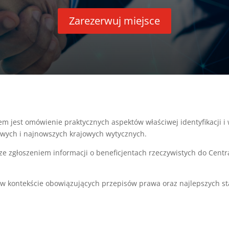
Zarezerwuj miejsce
m jest omówienie praktycznych aspektów właściwej identyfikacji i 
wych i najnowszych krajowych wytycznych.
e zgłoszeniem informacji o beneficjentach rzeczywistych do Centr
 kontekście obowiązujących przepisów prawa oraz najlepszych st