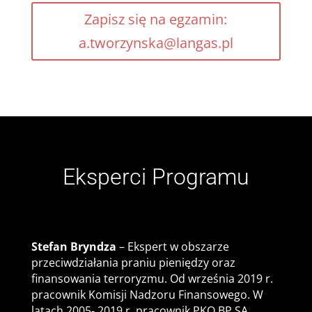
Zapisz się na egzamin:
a.tworzynska@langas.pl
Eksperci Programu
Stefan Bryndza
– Ekspert w obszarze
przeciwdziałania praniu pieniędzy oraz
finansowania terroryzmu. Od września 2019 r.
pracownik Komisji Nadzoru Finansowego. W
latach 2005- 2019 r. pracownik PKO BP SA.,